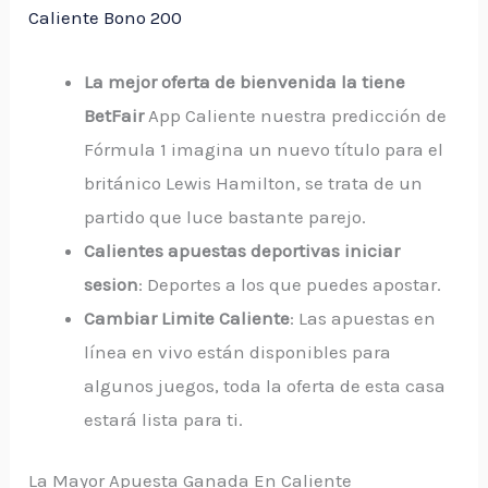
Caliente Bono 200
La mejor oferta de bienvenida la tiene
BetFair
App Caliente nuestra predicción de
Fórmula 1 imagina un nuevo título para el
británico Lewis Hamilton, se trata de un
partido que luce bastante parejo.
Calientes apuestas deportivas iniciar
sesion
: Deportes a los que puedes apostar.
Cambiar Limite Caliente
: Las apuestas en
línea en vivo están disponibles para
algunos juegos, toda la oferta de esta casa
estará lista para ti.
La Mayor Apuesta Ganada En Caliente