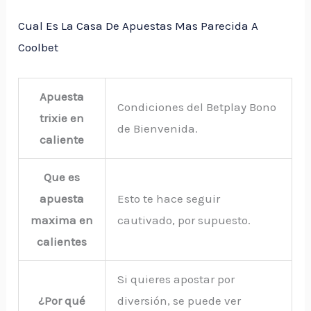
Cual Es La Casa De Apuestas Mas Parecida A
Coolbet
Apuesta
Condiciones del Betplay Bono
trixie en
de Bienvenida.
caliente
Que es
apuesta
Esto te hace seguir
maxima en
cautivado, por supuesto.
calientes
Si quieres apostar por
¿Por qué
diversión, se puede ver