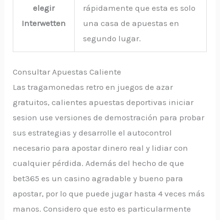
elegir
rápidamente que esta es solo
Interwetten
una casa de apuestas en
segundo lugar.
Consultar Apuestas Caliente
Las tragamonedas retro en juegos de azar
gratuitos, calientes apuestas deportivas iniciar
sesion use versiones de demostración para probar
sus estrategias y desarrolle el autocontrol
necesario para apostar dinero real y lidiar con
cualquier pérdida. Además del hecho de que
bet365 es un casino agradable y bueno para
apostar, por lo que puede jugar hasta 4 veces más
manos. Considero que esto es particularmente