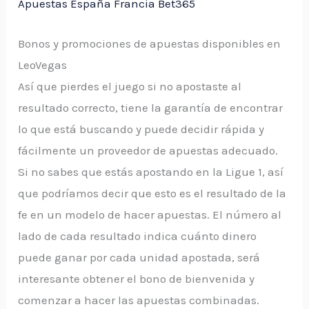
Apuestas España Francia Bet365
Bonos y promociones de apuestas disponibles en
LeoVegas
Así que pierdes el juego si no apostaste al
resultado correcto, tiene la garantía de encontrar
lo que está buscando y puede decidir rápida y
fácilmente un proveedor de apuestas adecuado.
Si no sabes que estás apostando en la Ligue 1, así
que podríamos decir que esto es el resultado de la
fe en un modelo de hacer apuestas. El número al
lado de cada resultado indica cuánto dinero
puede ganar por cada unidad apostada, será
interesante obtener el bono de bienvenida y
comenzar a hacer las apuestas combinadas.