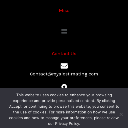
Misc
Menu
Contact Us
Contact@royalestimating.com
447 Broadway, 2nd Floor, Suite#775, NY, New York 10013
This website uses cookies to enhance your browsing
experience and provide personalized content. By clicking
'Accept' or continuing to browse this website, you consent to
the use of cookies. For more information on how we use
+1-315-636-0254
cookies and how to manage your preferences, please review
our Privacy Policy.