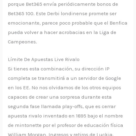
porque Bet365 envía periódicamente bonos de
Bet365 100. Este Derbi londinense promete ser
emocionante, parece poco probable que el Benfica
pueda volver a hacer acrobacias en la Liga de
Campeones.
Límite De Apuestas Live Rivalo
Si tienes esta combinación, su dirección IP
completa se transmitirá a un servidor de Google
en los EE. No nos olvidamos de los otros equipos
capaces de crear una sorpresa durante esta
segunda fase llamada play-offs, que es cerrar
apuesta rivalo inventado en 1895 bajo el nombre
de mintonette por el profesor de educación física
William Morgan.
Ingresos y retiros de Luckia.