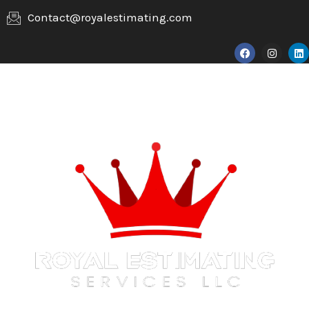
Skip
Contact@royalestimating.com
to
F
I
L
content
a
n
i
c
s
n
e
t
k
b
a
e
o
g
d
o
r
i
k
a
n
m