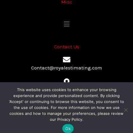
Misc
Menu
Contact Us
Contact@royalestimating.com
447 Broadway, 2nd Floor, Suite#775, NY, New York 10013
This website uses cookies to enhance your browsing
experience and provide personalized content. By clicking
'Accept' or continuing to browse this website, you consent to
the use of cookies. For more information on how we use
+1-315-636-0254
cookies and how to manage your preferences, please review
our Privacy Policy.
F
I
L
Ok
a
n
i