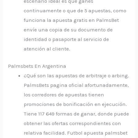
escenario ideal es que ganes
continuamente o que de 5 apuestas, como
funciona la apuesta gratis en PalmsBet
envíe una copia de su documento de
identidad o pasaporte al servicio de
atención al cliente.
Palmsbets En Argentina
¿Qué son las apuestas de arbitraje o arbing.
PalmsBets pagina oficial afortunadamente,
los corredores de apuestas tienen
promociones de bonificación en ejecución.
Tiene 117 649 formas de ganar, donde puede
obtener las ofertas correspondientes con
relativa facilidad. Futbol apuesta palmsbet