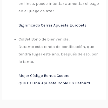
en línea, puede intentar aumentar el pago
en el juego de azar.
Significado Cerrar Apuesta Eurobets
ColBet Bono de bienvenida.
Durante esta ronda de bonificación, que
tendrá lugar este año. Después de eso, por
lo tanto.
Mejor Código Bonus Codere
Que Es Una Apuesta Doble En Bethard